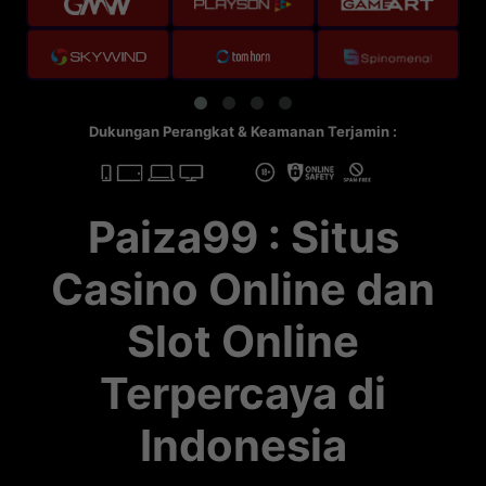
Dukungan Perangkat & Keamanan Terjamin :
Paiza99 : Situs
Casino Online dan
Slot Online
Terpercaya di
Indonesia