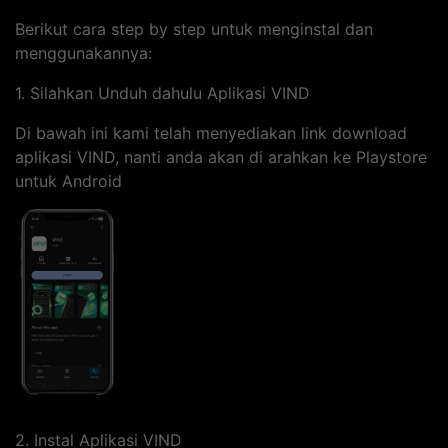
Berikut cara step by step untuk menginstal dan
menggunakannya:
1. Silahkan Unduh dahulu Aplikasi VIND
Di bawah ini kami telah menyediakan link download
aplikasi VIND, nanti anda akan di arahkan ke Playstore
untuk Android
2. Instal Aplikasi VIND