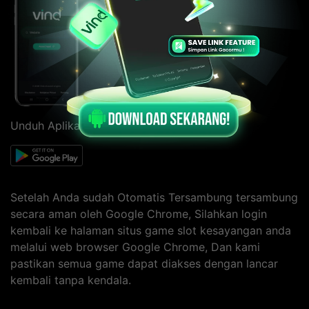
Unduh Aplikasi Sekarang!
Setelah Anda sudah Otomatis Tersambung tersambung
secara aman oleh Google Chrome, Silahkan login
kembali ke halaman situs game slot kesayangan anda
melalui web browser Google Chrome, Dan kami
pastikan semua game dapat diakses dengan lancar
kembali tanpa kendala.