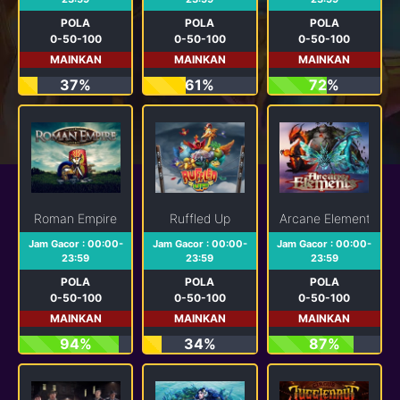
POLA
POLA
POLA
0-50-100
0-50-100
0-50-100
MAINKAN
MAINKAN
MAINKAN
37%
61%
72%
Roman Empire
Ruffled Up
Arcane Elements
Jam Gacor : 00:00-
Jam Gacor : 00:00-
Jam Gacor : 00:00-
23:59
23:59
23:59
POLA
POLA
POLA
0-50-100
0-50-100
0-50-100
MAINKAN
MAINKAN
MAINKAN
94%
34%
87%