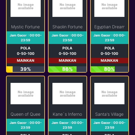
Mystic Fortune
Shaolin Fortunes
Egyptian Dreams
Jam Gacor : 00:00-
Jam Gacor : 00:00-
Jam Gacor : 00:00-
23:59
23:59
23:59
POLA
POLA
POLA
0-50-100
0-50-100
0-50-100
MAINKAN
MAINKAN
MAINKAN
39%
86%
80%
Queen of Queens
Kane`s Inferno
Santa's Village
Jam Gacor : 00:00-
Jam Gacor : 00:00-
Jam Gacor : 00:00-
23:59
23:59
23:59