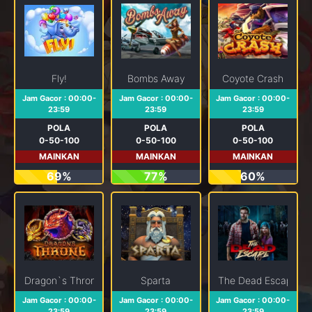
Fly!
Bombs Away
Coyote Crash
Jam Gacor : 00:00-
Jam Gacor : 00:00-
Jam Gacor : 00:00-
23:59
23:59
23:59
POLA
POLA
POLA
0-50-100
0-50-100
0-50-100
MAINKAN
MAINKAN
MAINKAN
69%
77%
60%
Dragon`s Throne
Sparta
The Dead Escape
Jam Gacor : 00:00-
Jam Gacor : 00:00-
Jam Gacor : 00:00-
23:59
23:59
23:59