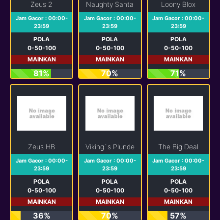
Zeus 2
Naughty Santa
Loony Blox
Jam Gacor : 00:00-
Jam Gacor : 00:00-
Jam Gacor : 00:00-
23:59
23:59
23:59
POLA
POLA
POLA
0-50-100
0-50-100
0-50-100
MAINKAN
MAINKAN
MAINKAN
81%
70%
71%
Zeus HB
Viking`s Plunder
The Big Deal
Jam Gacor : 00:00-
Jam Gacor : 00:00-
Jam Gacor : 00:00-
23:59
23:59
23:59
POLA
POLA
POLA
0-50-100
0-50-100
0-50-100
MAINKAN
MAINKAN
MAINKAN
36%
70%
57%