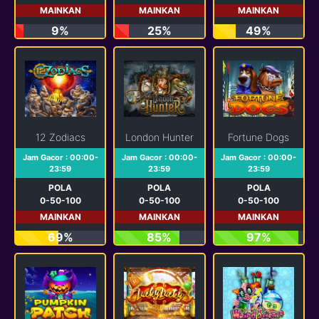
MAINKAN
MAINKAN
MAINKAN
9%
25%
49%
12 Zodiacs
London Hunter
Fortune Dogs
Jam Gacor : 00:00-
Jam Gacor : 00:00-
Jam Gacor : 00:00-
23:59
23:59
23:59
POLA
POLA
POLA
0-50-100
0-50-100
0-50-100
MAINKAN
MAINKAN
MAINKAN
69%
85%
97%