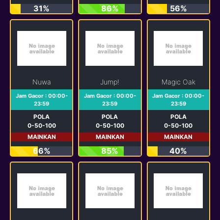
31%
86%
56%
Nuwa
Jump!
Magic Oak
Jam Gacor : 00:00-
Jam Gacor : 00:00-
Jam Gacor : 00:00-
23:59
23:59
23:59
POLA
POLA
POLA
0-50-100
0-50-100
0-50-100
MAINKAN
MAINKAN
MAINKAN
66%
85%
40%