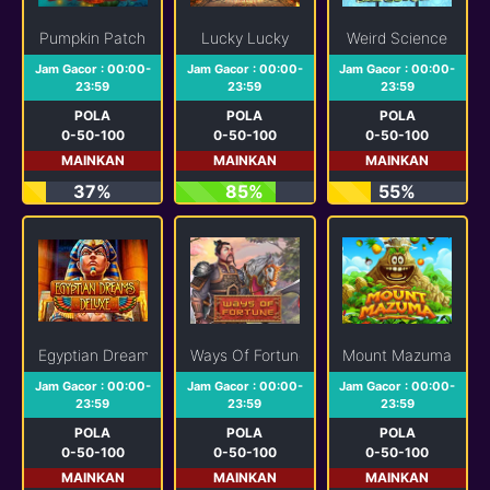
Pumpkin Patch
Lucky Lucky
Weird Science
Jam Gacor : 00:00-
Jam Gacor : 00:00-
Jam Gacor : 00:00-
23:59
23:59
23:59
POLA
POLA
POLA
0-50-100
0-50-100
0-50-100
MAINKAN
MAINKAN
MAINKAN
37%
85%
55%
Egyptian Dreams Deluxe
Ways Of Fortune
Mount Mazuma
Jam Gacor : 00:00-
Jam Gacor : 00:00-
Jam Gacor : 00:00-
23:59
23:59
23:59
POLA
POLA
POLA
0-50-100
0-50-100
0-50-100
MAINKAN
MAINKAN
MAINKAN