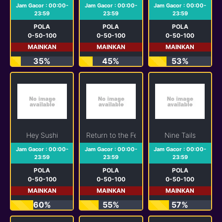
Jam Gacor : 00:00-
Jam Gacor : 00:00-
Jam Gacor : 00:00-
23:59
23:59
23:59
POLA
POLA
POLA
0-50-100
0-50-100
0-50-100
MAINKAN
MAINKAN
MAINKAN
35%
45%
53%
Hey Sushi
Return to the Feature
Nine Tails
Jam Gacor : 00:00-
Jam Gacor : 00:00-
Jam Gacor : 00:00-
23:59
23:59
23:59
POLA
POLA
POLA
0-50-100
0-50-100
0-50-100
MAINKAN
MAINKAN
MAINKAN
60%
55%
57%